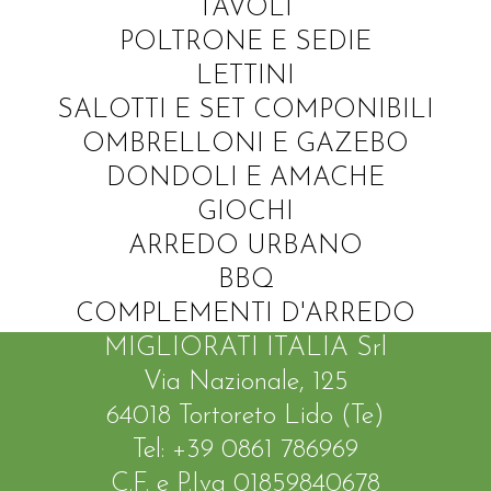
TAVOLI
POLTRONE E SEDIE
LETTINI
SALOTTI E SET COMPONIBILI
OMBRELLONI E GAZEBO
DONDOLI E AMACHE
GIOCHI
ARREDO URBANO
BBQ
COMPLEMENTI D'ARREDO
MIGLIORATI ITALIA Srl
Via Nazionale, 125
64018 Tortoreto Lido (Te)
Tel: +39 0861 786969
C.F. e P.Iva 01859840678