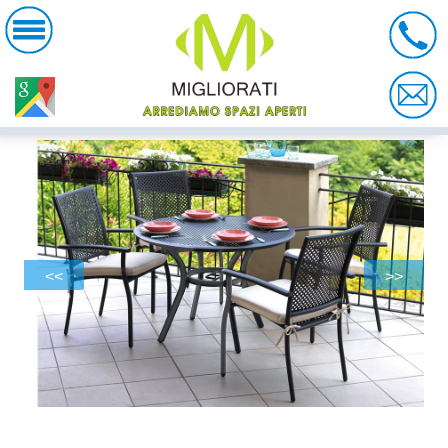
<<
>>