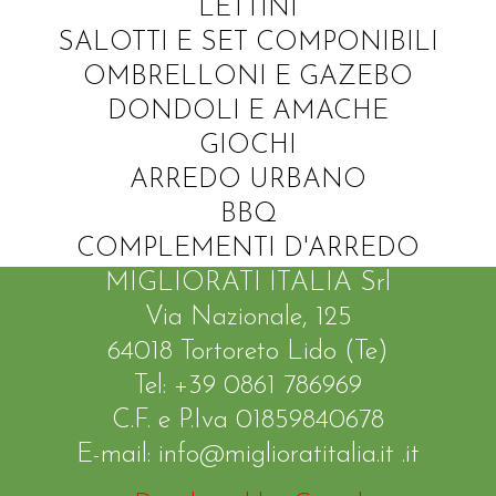
LETTINI
SALOTTI E SET COMPONIBILI
OMBRELLONI E GAZEBO
DONDOLI E AMACHE
GIOCHI
ARREDO URBANO
BBQ
COMPLEMENTI D'ARREDO
MIGLIORATI ITALIA Srl
Via Nazionale, 125
64018 Tortoreto Lido (Te)
Tel: +39 0861 786969
C.F. e P.Iva 01859840678
E-mail: info@miglioratitalia.it .it