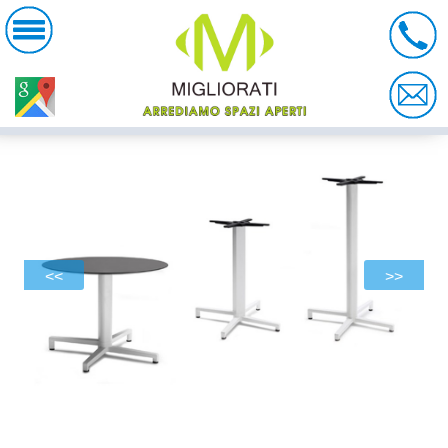
<<
>>